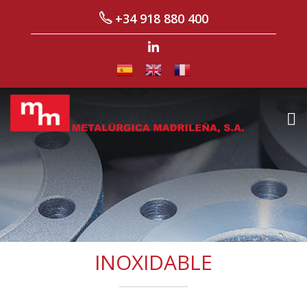
+34 918 880 400
INOXIDABLE
Acero inoxidable | Metalúrgica Madrileña